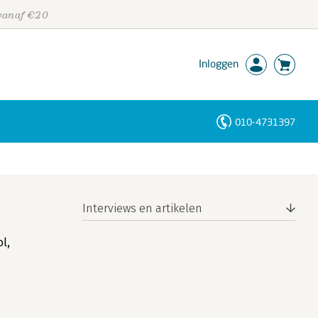
 vanaf €20
Inloggen
010-4731397
Personen
Trefwoorden
Interviews en artikelen
l,