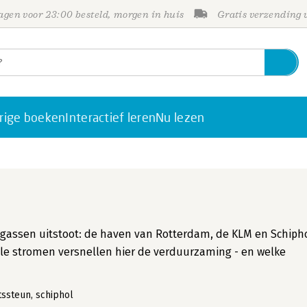
gen voor 23:00 besteld, morgen in huis
Gratis verzending
rige boeken
Interactief leren
Nu lezen
kasgassen uitstoot: de haven van Rotterdam, de KLM en Schipho
iële stromen versnellen hier de verduurzaming - en welke
tssteun, schiphol