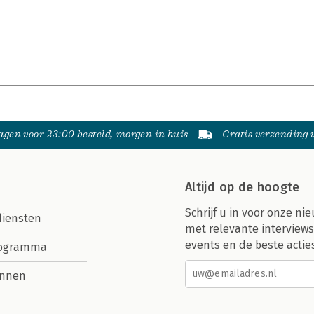
gen voor 23:00 besteld, morgen in huis
Gratis verzending
Altijd op de hoogte
Schrijf u in voor onze nie
diensten
met relevante interviews
events en de beste actie
rogramma
nnen