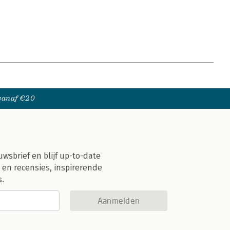
 vanaf €20
uwsbrief en blijf up-to-date
 en recensies, inspirerende
s.
Aanmelden