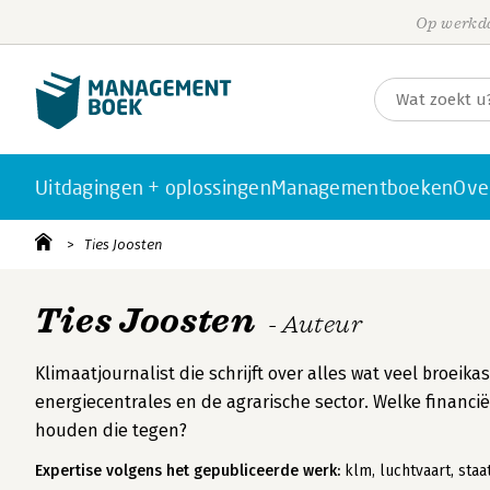
Op werkda
Uitdagingen + oplossingen
Managementboeken
Ove
Ties Joosten
Ties Joosten
- Auteur
Klimaatjournalist die schrijft over alles wat veel broei
energiecentrales en de agrarische sector. Welke financ
houden die tegen?
Expertise volgens het gepubliceerde werk:
klm, luchtvaart, staa