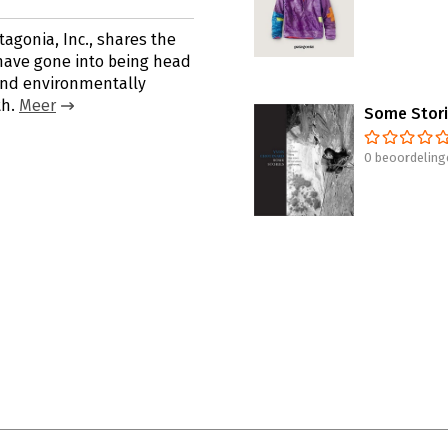
agonia, Inc., shares the
have gone into being head
and environmentally
th.
Meer
Some Stor
0 beoordeling