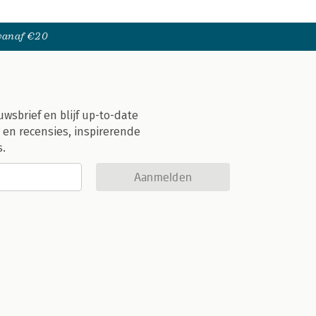
 vanaf €20
uwsbrief en blijf up-to-date
 en recensies, inspirerende
s.
Aanmelden