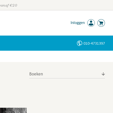
 vanaf €20
Inloggen
010-4731397
Personen
Trefwoorden
Boeken