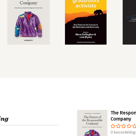
The Respon
ing
Company
0 beoordeling