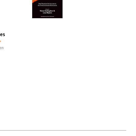
ies
en