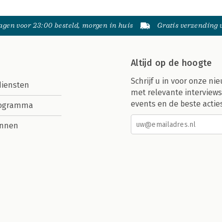
gen voor 23:00 besteld, morgen in huis
Gratis verzending
Altijd op de hoogte
Schrijf u in voor onze nie
diensten
met relevante interviews
events en de beste actie
rogramma
nnen