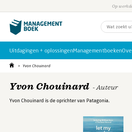
Op werkda
Uitdagingen + oplossingen
Managementboeken
Ove
Yvon Chouinard
Yvon Chouinard
- Auteur
Yvon Chouinard is de oprichter van Patagonia.