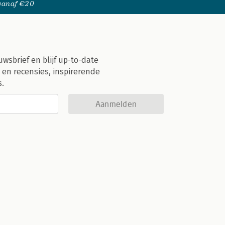
 vanaf €20
uwsbrief en blijf up-to-date
 en recensies, inspirerende
s.
Aanmelden