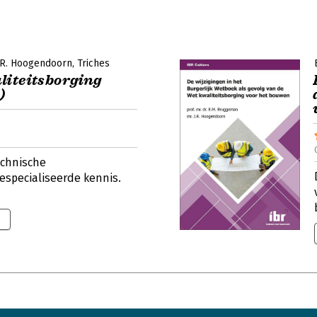
.R. Hoogendoorn
Triches
liteitsborging
)
echnische
specialiseerde kennis.