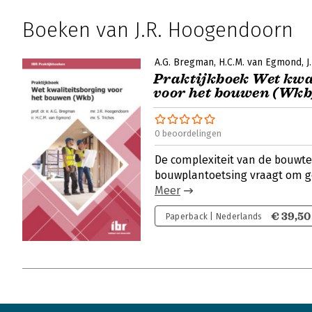
Boeken van J.R. Hoogendoorn
A.G. Bregman
H.C.M. van Egmond
J
Praktijkboek Wet ­kwa
voor het bouwen (Wkb
0 beoordelingen
De complexiteit van de bouwt
bouwplantoetsing vraagt om ge
Meer
€ 39,50
Paperback | Nederlands