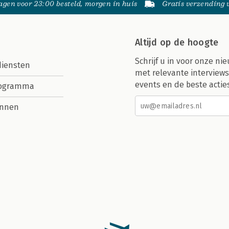
gen voor 23:00 besteld, morgen in huis
Gratis verzending
Altijd op de hoogte
Schrijf u in voor onze nie
diensten
met relevante interviews
events en de beste actie
rogramma
nnen