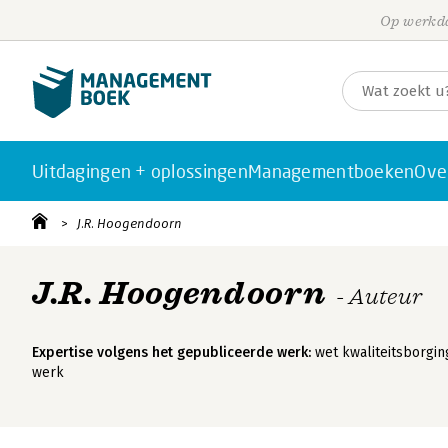
Op werkda
Uitdagingen + oplossingen
Managementboeken
Ove
J.R. Hoogendoorn
J.R. Hoogendoorn
- Auteur
Expertise volgens het gepubliceerde werk:
wet kwaliteitsborgin
werk