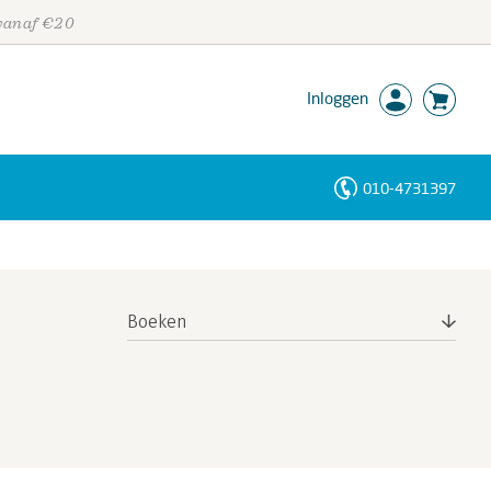
 vanaf €20
Inloggen
010-4731397
Personen
Trefwoorden
Boeken