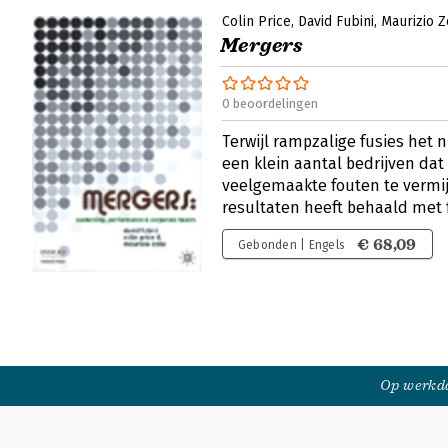
Colin Price
David Fubini
Maurizio Z
Mergers
0 beoordelingen
Terwijl rampzalige fusies het 
een klein aantal bedrijven dat
veelgemaakte fouten te vermi
resultaten heeft behaald met 
€ 68,09
Gebonden | Engels
Op werkda