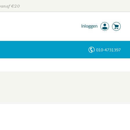
 vanaf €20
Inloggen
010-4731397
Personen
Trefwoorden