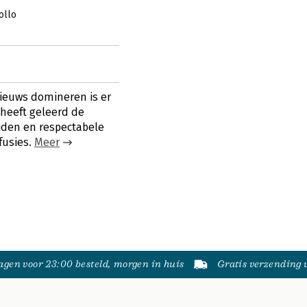
ollo
nieuws domineren is er
 heeft geleerd de
jden en respectabele
fusies.
Meer
gen voor 23:00 besteld, morgen in huis
Gratis verzending