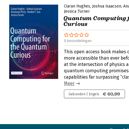
Ciaran Hughes
Joshua Isaacson
Ana
Jessica Turner
Quantum Computing f
Curious
0 beoordelingen
This open access book makes
more accessible than ever befo
at the intersection of physics
quantum computing promises t
capabilities far surpassing “cl
Meer
€ 60,99
Gebonden | Engels