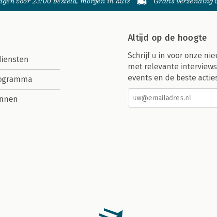
gen voor 23:00 besteld, morgen in huis
Gratis verzending
Altijd op de hoogte
Schrijf u in voor onze nie
diensten
met relevante interviews
events en de beste actie
rogramma
nnen