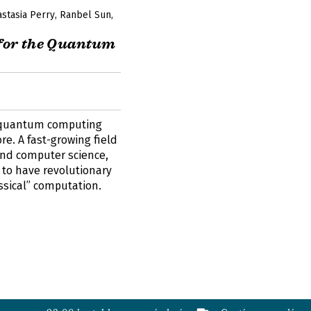
stasia Perry
Ranbel Sun
or the Quantum
 quantum computing
re. A fast-growing field
 and computer science,
o have revolutionary
assical” computation.