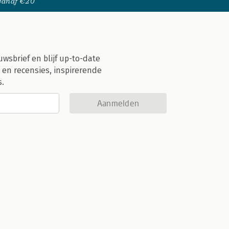
 vanaf €20
uwsbrief en blijf up-to-date
 en recensies, inspirerende
s.
Aanmelden