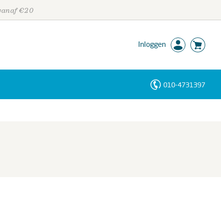
 vanaf €20
Inloggen
010-4731397
Personen
Trefwoorden