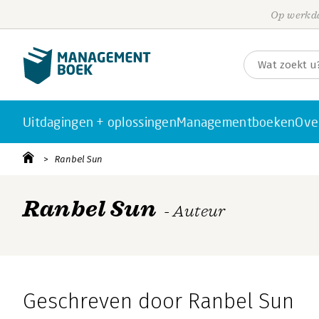
Op werkda
Uitdagingen + oplossingen
Managementboeken
Ove
Ranbel Sun
Ranbel Sun
- Auteur
Geschreven door Ranbel Sun