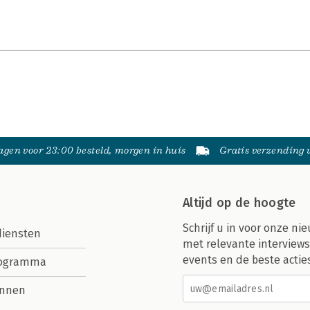
gen voor 23:00 besteld, morgen in huis
Gratis verzending
Altijd op de hoogte
Schrijf u in voor onze nie
diensten
met relevante interviews
events en de beste actie
rogramma
nnen