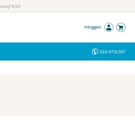
 vanaf €20
Inloggen
010-4731397
Personen
Trefwoorden