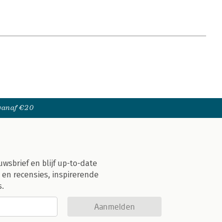
 vanaf €20
uwsbrief en blijf up-to-date
 en recensies, inspirerende
s.
Aanmelden