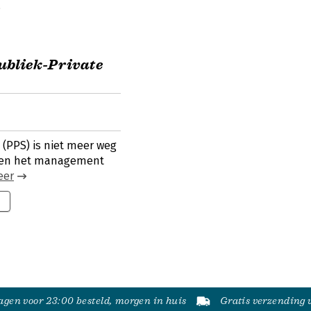
j
ubliek-Private
(PPS) is niet meer weg
g en het management
eer
gen voor 23:00 besteld, morgen in huis
Gratis verzending