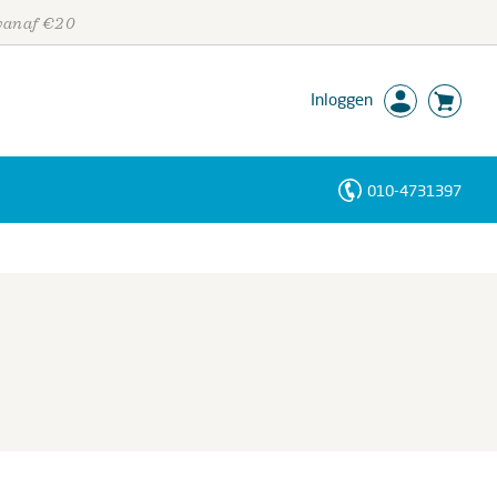
 vanaf €20
Inloggen
010-4731397
Personen
Trefwoorden