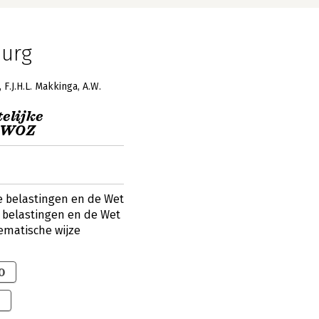
Burg
F.J.H.L. Makkinga
A.W.
elijke
t WOZ
 belastingen en de Wet
belastingen en de Wet
ematische wijze
0