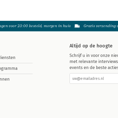
gen voor 23:00 besteld, morgen in huis
Gratis verzending
Altijd op de hoogte
Schrijf u in voor onze nie
diensten
met relevante interviews
events en de beste actie
rogramma
nnen