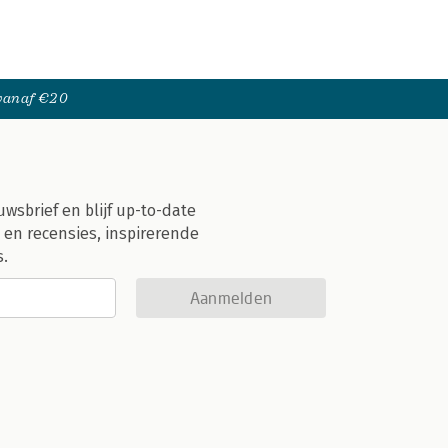
 vanaf €20
uwsbrief en blijf up-to-date
 en recensies, inspirerende
s.
Aanmelden