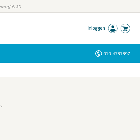
 vanaf €20
Inloggen
010-4731397
Personen
Trefwoorden
r-