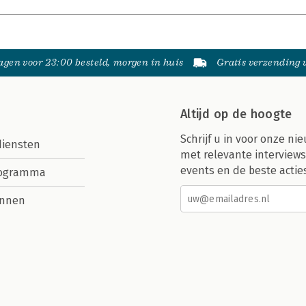
gen voor 23:00 besteld, morgen in huis
Gratis verzending
Altijd op de hoogte
Schrijf u in voor onze nie
diensten
met relevante interviews
events en de beste actie
rogramma
nnen