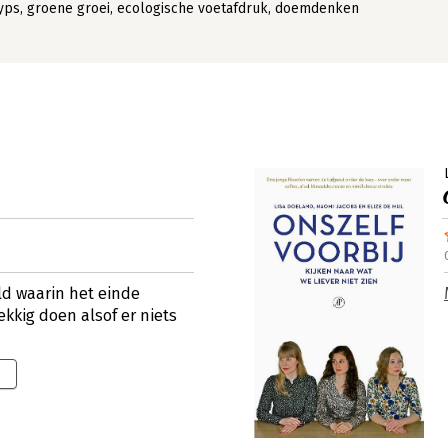
lyps, groene groei, ecologische voetafdruk, doemdenken
ld waarin het einde
kkig doen alsof er niets
9