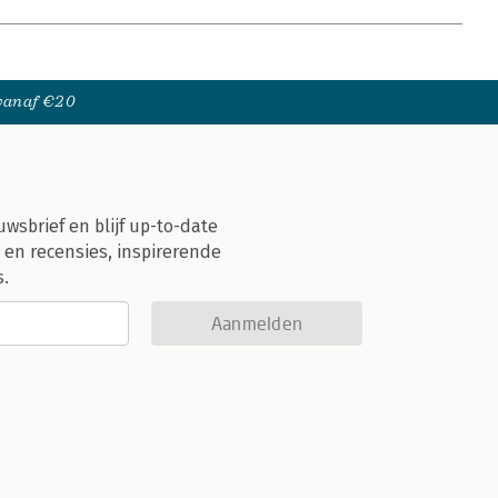
 vanaf €20
uwsbrief en blijf up-to-date
 en recensies, inspirerende
s.
Aanmelden