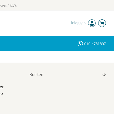
 vanaf €20
Inloggen
010-4731397
Personen
Trefwoorden
Boeken
er
de