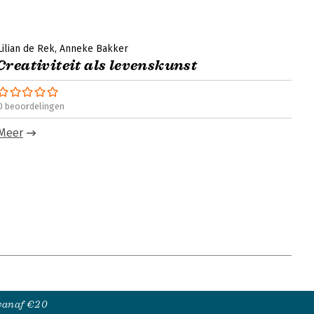
Lilian de Rek
Anneke Bakker
Creativiteit als levenskunst
0 beoordelingen
Meer
 vanaf €20