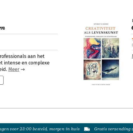
en
rofessionals aan het
et intense en complexe
eid.
Meer
gen voor 23:00 besteld, morgen in huis
Gratis verzending