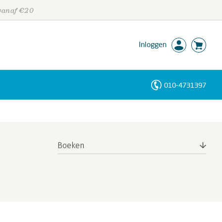
 vanaf €20
Inloggen
010-4731397
Personen
Trefwoorden
Boeken