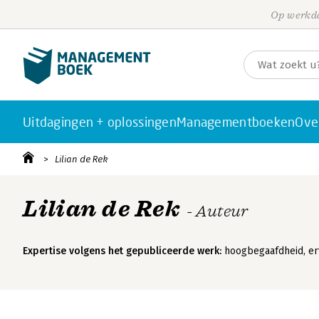
Op werkda
Uitdagingen + oplossingen
Managementboeken
Ove
Lilian de Rek
Lilian de Rek
- Auteur
Expertise volgens het gepubliceerde werk:
hoogbegaafdheid, erva