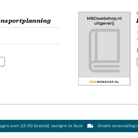
ransportplanning
gen voor 23:00 besteld, morgen in huis
Gratis verzending