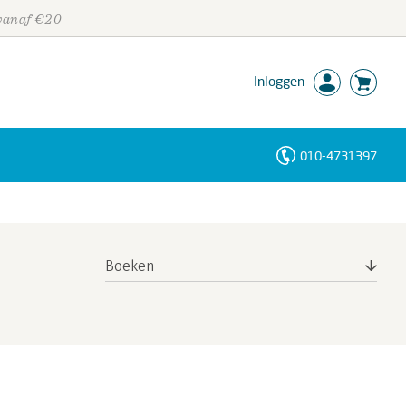
 vanaf €20
Inloggen
010-4731397
Personen
Trefwoorden
Boeken