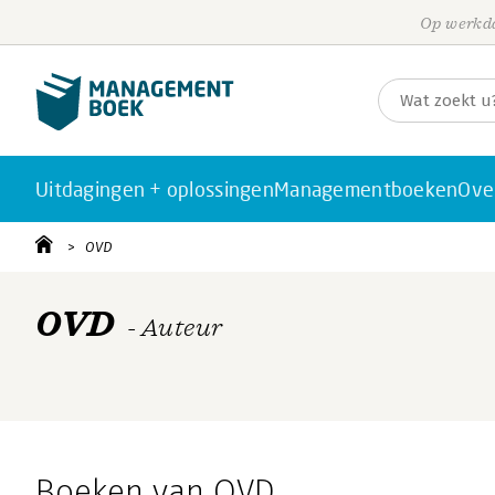
Op werkda
Uitdagingen + oplossingen
Managementboeken
Ove
OVD
OVD
- Auteur
Boeken van OVD