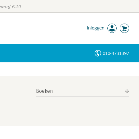
 vanaf €20
Inloggen
010-4731397
Personen
Trefwoorden
Boeken