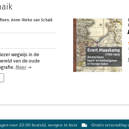
aik
fioen
Anne-Rieke van Schaik
ezer wegwijs in de
wereld van de oude
ografie.
Meer
gen voor 23:00 besteld, morgen in huis
Gratis verzending