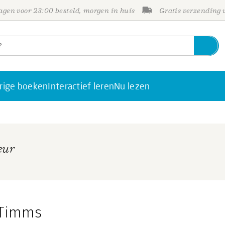
gen voor 23:00 besteld, morgen in huis
Gratis verzending
rige boeken
Interactief leren
Nu lezen
eur
-Timms