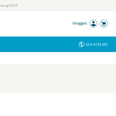
 vanaf €20
Inloggen
010-4731397
Personen
Trefwoorden