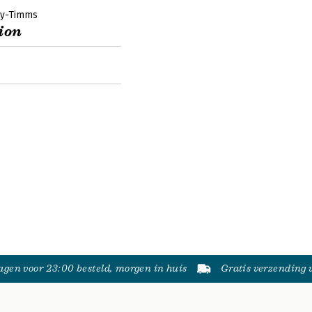
ey-Timms
ion
gen voor 23:00 besteld, morgen in huis
Gratis verzending