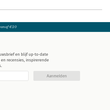
 vanaf €20
uwsbrief en blijf up-to-date
 en recensies, inspirerende
s.
Aanmelden