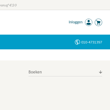
 vanaf €20
Inloggen
010-4731397
Personen
Trefwoorden
Boeken