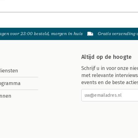
gen voor 23:00 besteld, morgen in huis
Gratis verzending
Altijd op de hoogte
Schrijf u in voor onze nie
diensten
met relevante interviews
events en de beste actie
rogramma
nnen