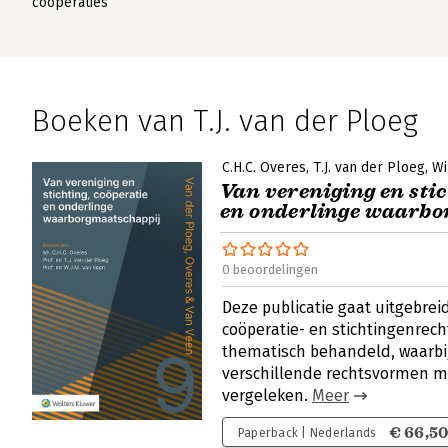
coöperaties
Boeken van T.J. van der Ploeg
C.H.C. Overes
T.J. van der Ploeg
Wi
Van vereniging en stic
en onderlinge waarb
0 beoordelingen
Deze publicatie gaat uitgebrei
coöperatie- en stichtingenrech
thematisch behandeld, waarbij
verschillende rechtsvormen m
vergeleken.
Meer
€ 66,5
Paperback | Nederlands