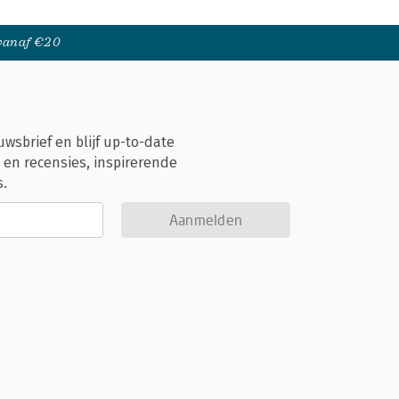
 vanaf €20
uwsbrief en blijf up-to-date
 en recensies, inspirerende
s.
Aanmelden