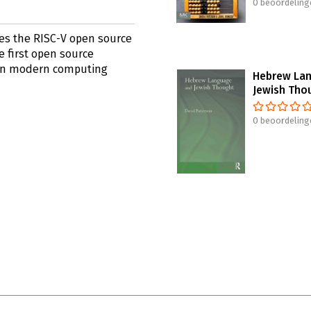
0 beoordeling
res the RISC-V open source
he first open source
 in modern computing
Hebrew La
Jewish Tho
0 beoordeling