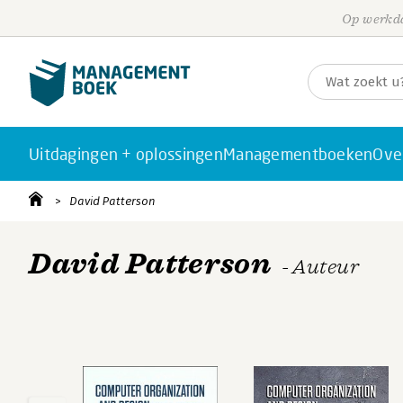
Op werkda
Uitdagingen + oplossingen
Managementboeken
Ove
David Patterson
David Patterson
- Auteur