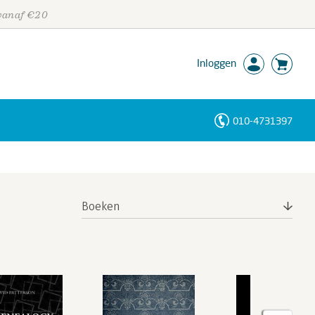
 vanaf €20
Inloggen
010-4731397
Personen
Trefwoorden
Boeken