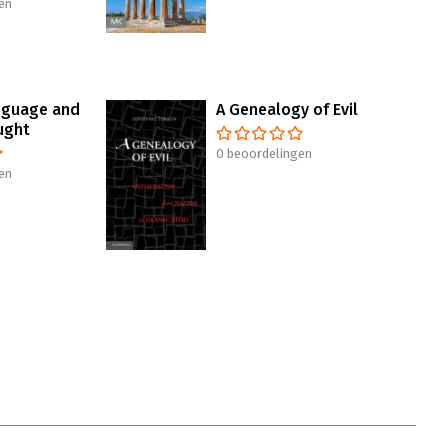
en
nguage and
A Genealogy of Evil
ught
0 beoordelingen
en