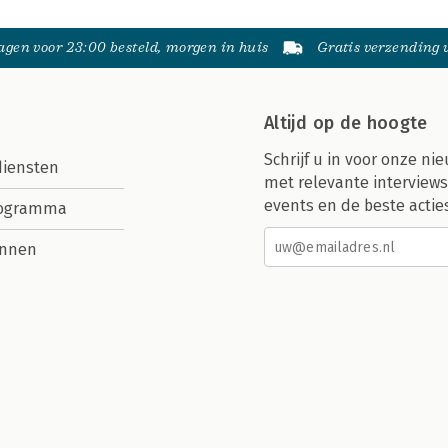
gen voor 23:00 besteld, morgen in huis
Gratis verzending
Altijd op de hoogte
Schrijf u in voor onze nie
diensten
met relevante interviews
events en de beste actie
rogramma
nnen