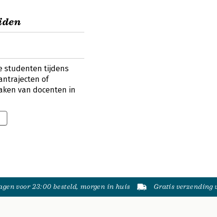
iden
e studenten tijdens
antrajecten of
taken van docenten in
gen voor 23:00 besteld, morgen in huis
Gratis verzending