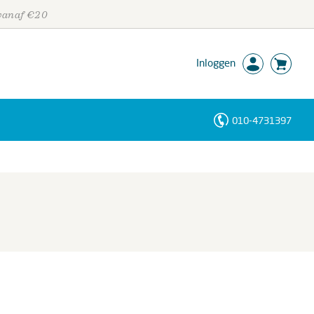
 vanaf €20
Inloggen
010-4731397
Personen
Trefwoorden