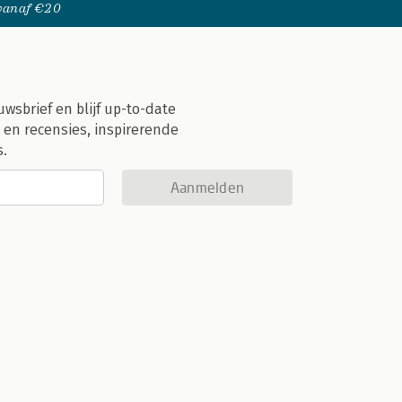
 vanaf €20
uwsbrief en blijf up-to-date
 en recensies, inspirerende
s.
Aanmelden