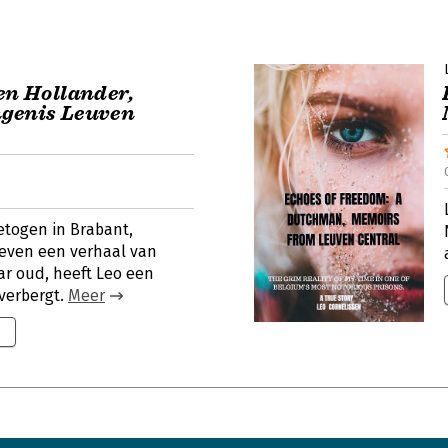
en Hollander,
ngenis Leuven
etogen in Brabant,
leven een verhaal van
aar oud, heeft Leo een
 verbergt.
Meer