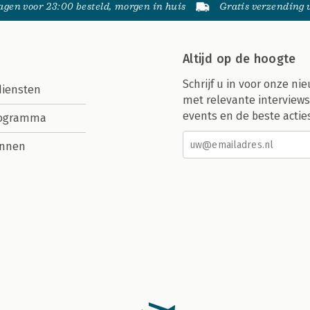
gen voor 23:00 besteld, morgen in huis
Gratis verzending
Altijd op de hoogte
Schrijf u in voor onze nie
diensten
met relevante interviews
events en de beste actie
rogramma
nnen