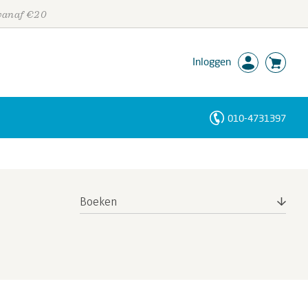
 vanaf €20
Inloggen
010-4731397
Personen
Trefwoorden
Boeken