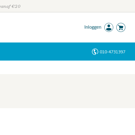
 vanaf €20
Inloggen
010-4731397
Personen
Trefwoorden