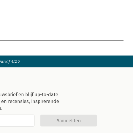
 vanaf €20
uwsbrief en blijf up-to-date
 en recensies, inspirerende
s.
Aanmelden