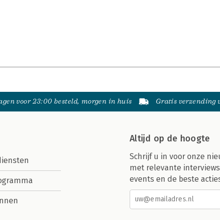
gen voor 23:00 besteld, morgen in huis
Gratis verzending
Altijd op de hoogte
Schrijf u in voor onze nie
diensten
met relevante interviews
events en de beste actie
rogramma
nnen