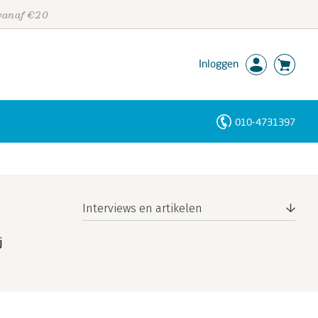
 vanaf €20
Inloggen
010-4731397
Personen
Trefwoorden
Interviews en artikelen
j