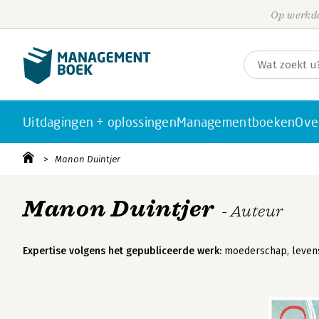
Op werkda
Uitdagingen + oplossingen
Managementboeken
Ove
Manon Duintjer
Manon Duintjer
- Auteur
Expertise volgens het gepubliceerde werk:
moederschap, levensl