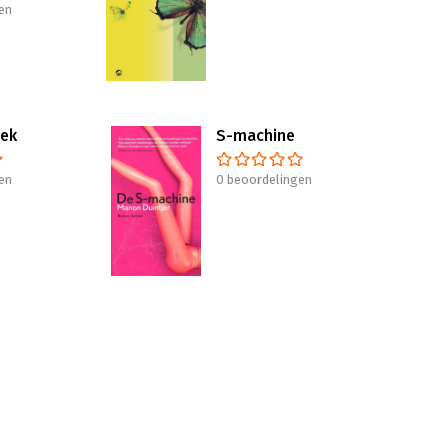
en
oek
S-machine
en
0 beoordelingen