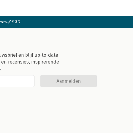
 vanaf €20
uwsbrief en blijf up-to-date
 en recensies, inspirerende
s.
Aanmelden