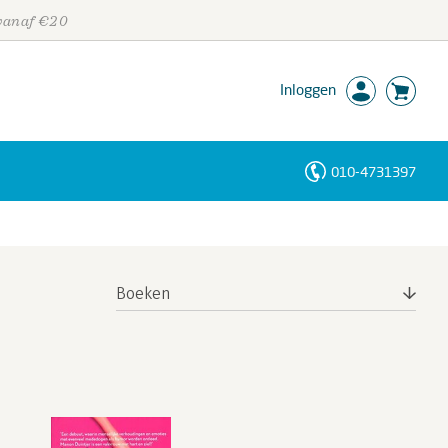
 vanaf €20
Inloggen
010-4731397
Personen
Trefwoorden
Boeken