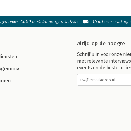
gen voor 23:00 besteld, morgen in huis
Gratis verzending
Altijd op de hoogte
Schrijf u in voor onze nie
diensten
met relevante interviews
events en de beste actie
rogramma
nnen