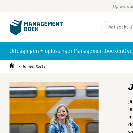
Op werkda
Uitdagingen + oplossingen
Managementboeken
Ove
Jannet Koster
Ja
Ie
me
do
we