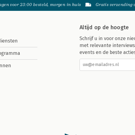
gen voor 23:00 besteld, morgen in huis
Gratis verzending
Altijd op de hoogte
Schrijf u in voor onze nie
diensten
met relevante interviews
events en de beste actie
rogramma
nnen