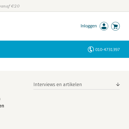
 vanaf €20
Inloggen
010-4731397
Personen
Trefwoorden
Interviews en artikelen
&
en