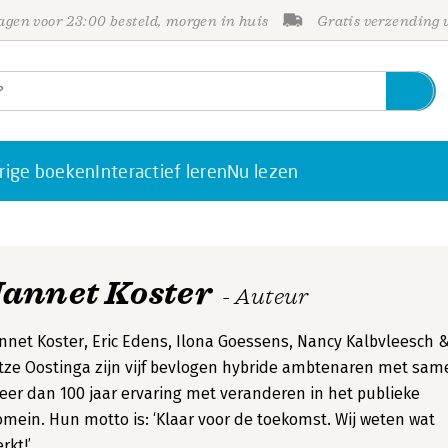
gen voor 23:00 besteld, morgen in huis
Gratis verzending
rige boeken
Interactief leren
Nu lezen
Jannet Koster
- Auteur
nnet Koster, Eric Edens, Ilona Goessens, Nancy Kalbvleesch 
tze Oostinga zijn vijf bevlogen hybride ambtenaren met sam
er dan 100 jaar ervaring met veranderen in het publieke
mein. Hun motto is: ‘Klaar voor de toekomst. Wij weten wat
rkt!’