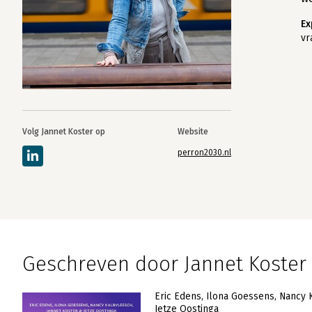
Ex
vr
Volg Jannet Koster op
Website
perron2030.nl
Geschreven door Jannet Koster
Eric Edens
Ilona Goessens
Nancy 
Ietze Oostinga