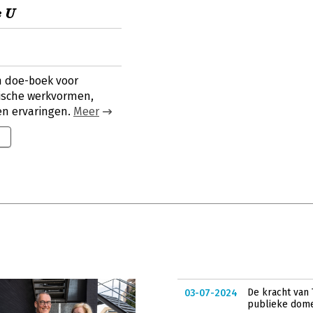
e U
en doe-boek voor
tische werkvormen,
gen ervaringen.
Meer
De kracht van
03-07-2024
publieke dom