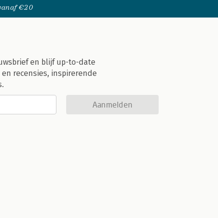
 vanaf €20
uwsbrief en blijf up-to-date
 en recensies, inspirerende
s.
Aanmelden