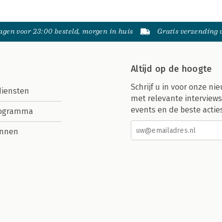
gen voor 23:00 besteld, morgen in huis
Gratis verzending
Altijd op de hoogte
Schrijf u in voor onze nie
diensten
met relevante interviews
events en de beste actie
rogramma
nnen