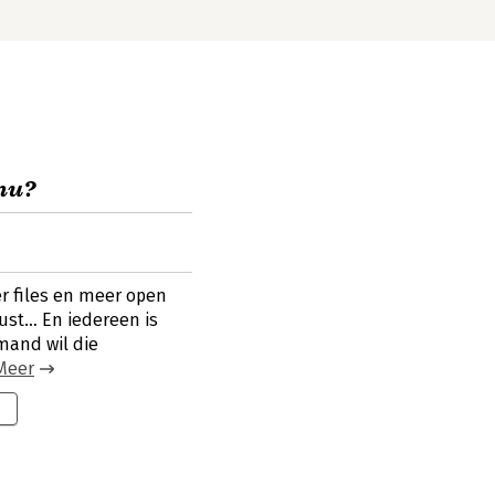
nu?
er files en meer open
ust… En iedereen is
mand wil die
Meer