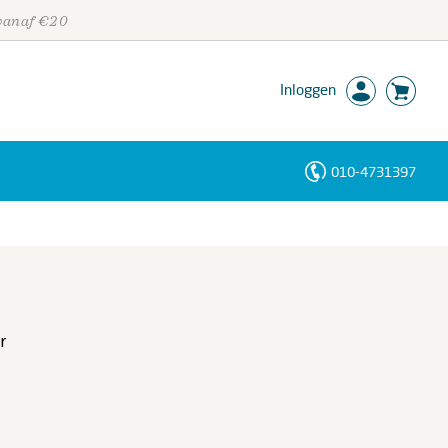
 vanaf €20
Inloggen
010-4731397
Personen
Trefwoorden
r