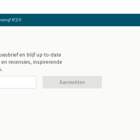
 vanaf €20
uwsbrief en blijf up-to-date
 en recensies, inspirerende
s.
Aanmelden