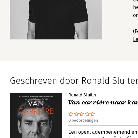
he
on
(F
L
Geschreven door Ronald Sluite
Ronald Sluiter
Van carrière naar ka
0 beoordelingen
Een open, adembenemend en r