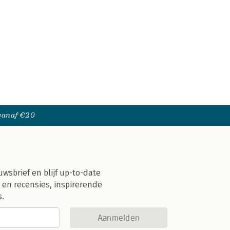
 vanaf €20
uwsbrief en blijf up-to-date
 en recensies, inspirerende
s.
Aanmelden