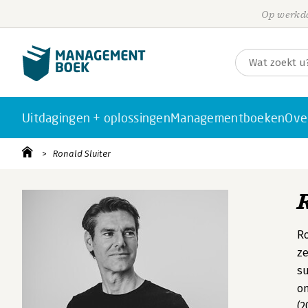
Op werkda
Uitdagingen + oplossingen
Managementboeken
Ove
Ronald Sluiter
Ro
ze
su
on
(2