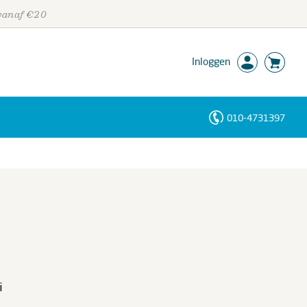
 vanaf €20
Inloggen
010-4731397
Personen
Trefwoorden
i