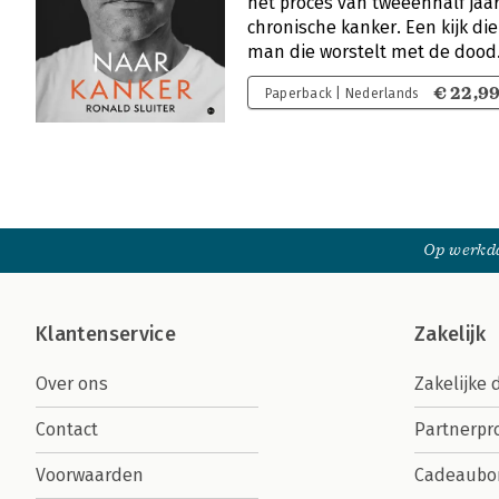
het proces van tweeënhalf jaa
chronische kanker. Een kijk die
man die worstelt met de dood
€ 22,9
Paperback | Nederlands
Op werkda
Klantenservice
Zakelijk
Over ons
Zakelijke 
Contact
Partnerp
Voorwaarden
Cadeaubo