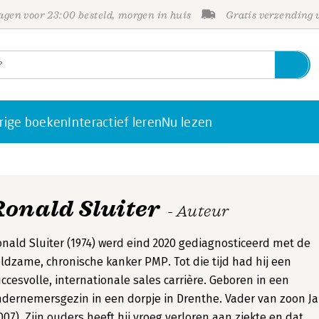
gen voor 23:00 besteld, morgen in huis
Gratis verzending
rige boeken
Interactief leren
Nu lezen
Ronald Sluiter
- Auteur
nald Sluiter (1974) werd eind 2020 gediagnosticeerd met de
ldzame, chronische kanker PMP. Tot die tijd had hij een
ccesvolle, internationale sales carrière. Geboren in een
dernemersgezin in een dorpje in Drenthe. Vader van zoon Ja
007). Zijn ouders heeft hij vroeg verloren aan ziekte en dat