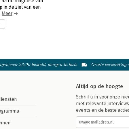
r na de diagnose van
p in de ziel van een
.
Meer
9
gen voor 23:00 besteld, morgen in huis
Gratis verzending
Altijd op de hoogte
Schrijf u in voor onze nie
diensten
met relevante interviews
events en de beste actie
rogramma
nnen