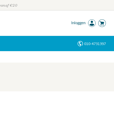
 vanaf €20
Inloggen
010-4731397
Personen
Trefwoorden