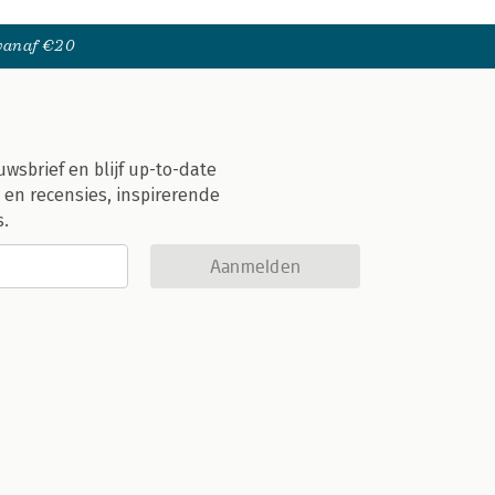
 vanaf €20
uwsbrief en blijf up-to-date
 en recensies, inspirerende
s.
Aanmelden