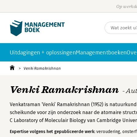
Op werkda
Uitdagingen + oplossingen
Managementboeken
Ove
Venki Ramakrishnan
Venki Ramakrishnan
- Au
Venkatraman ‘Venki’ Ramakrishnan (1952) is natuurkundig
scheikunde voor zijn onderzoek naar de atomaire struc
C Laboratory of Moleculair Biology van Cambridge Univers
Expertise volgens het gepubliceerde werk:
veroudering, onsterfe