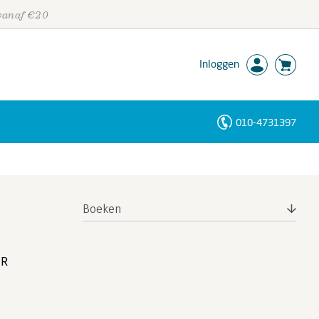
 vanaf €20
Inloggen
010-4731397
Personen
Trefwoorden
Boeken
MR