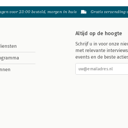
gen voor 23:00 besteld, morgen in huis
Gratis verzending
Altijd op de hoogte
Schrijf u in voor onze nie
diensten
met relevante interviews
events en de beste actie
rogramma
nnen