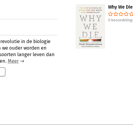
Why We Die
0 beoordeling
volutie in de biologie
m we ouder worden en
oorten langer leven dan
gen.
Meer
9