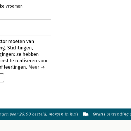
ke Vroomen
ector moeten van
g. Stichtingen,
igingen: ze hebben
inst te realiseren voor
of leerlingen.
Meer
gen voor 23:00 besteld, morgen in huis
Gratis verzending