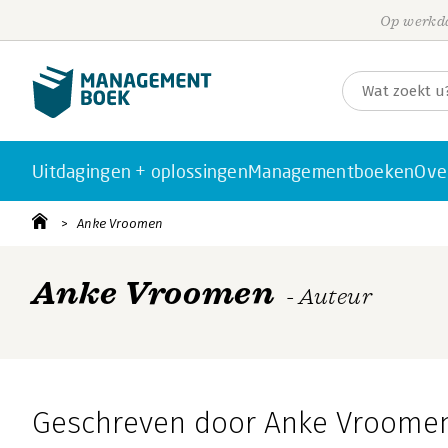
Op werkda
Uitdagingen + oplossingen
Managementboeken
Ove
Anke Vroomen
Anke Vroomen
- Auteur
Geschreven door Anke Vroome