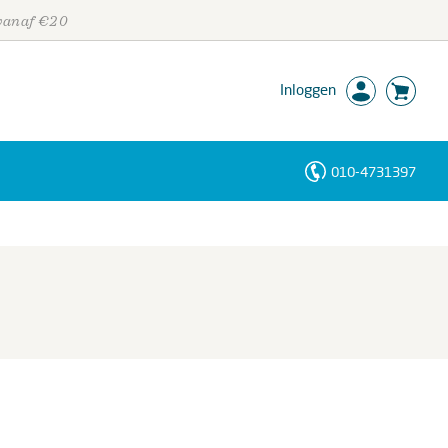
 vanaf €20
Inloggen
010-4731397
Personen
Trefwoorden