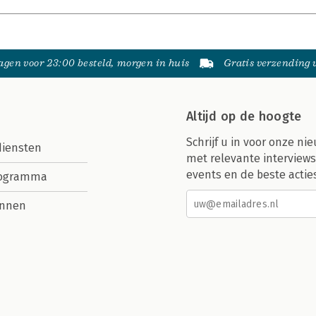
gen voor 23:00 besteld, morgen in huis
Gratis verzending
Altijd op de hoogte
Schrijf u in voor onze nie
diensten
met relevante interviews
events en de beste actie
rogramma
nnen