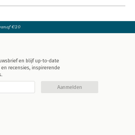
 vanaf €20
uwsbrief en blijf up-to-date
 en recensies, inspirerende
s.
Aanmelden