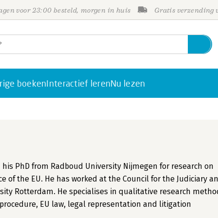
gen voor 23:00 besteld, morgen in huis
Gratis verzending
rige boeken
Interactief leren
Nu lezen
ned his PhD from Radboud University Nijmegen for research on
ce of the EU. He has worked at the Council for the Judiciary a
rsity Rotterdam. He specialises in qualitative research meth
 procedure, EU law, legal representation and litigation