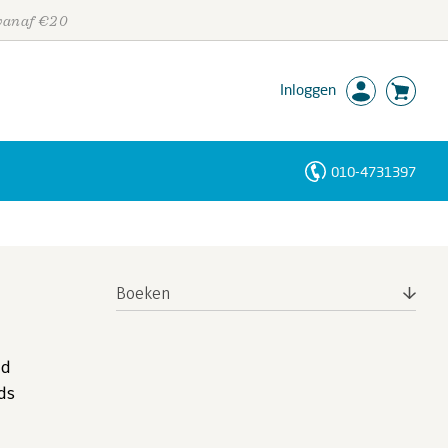
 vanaf €20
Inloggen
010-4731397
Personen
Trefwoorden
Boeken
nd
ods