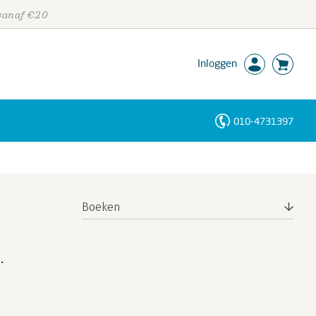
 vanaf €20
Inloggen
010-4731397
Personen
Trefwoorden
Boeken
.