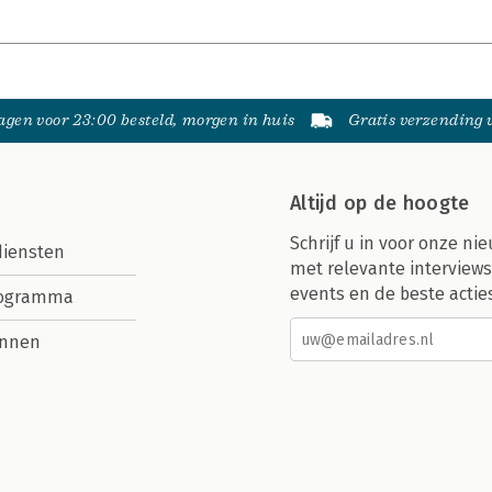
gen voor 23:00 besteld, morgen in huis
Gratis verzending
Altijd op de hoogte
Schrijf u in voor onze nie
diensten
met relevante interviews
events en de beste actie
rogramma
nnen