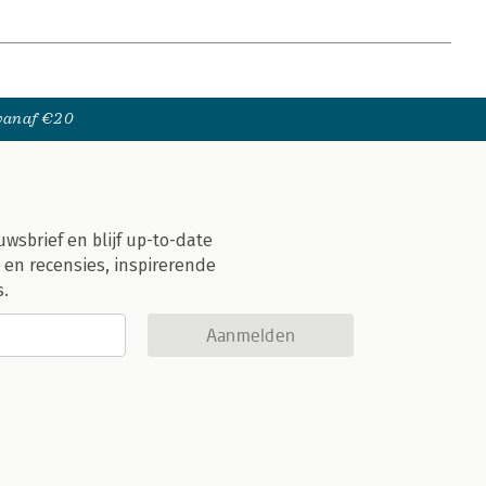
 vanaf €20
uwsbrief en blijf up-to-date
 en recensies, inspirerende
s.
Aanmelden