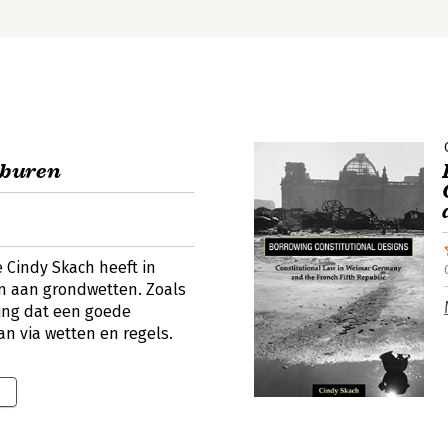
 buren
 Cindy Skach heeft in
n aan grondwetten. Zoals
ging dat een goede
n via wetten en regels.
9