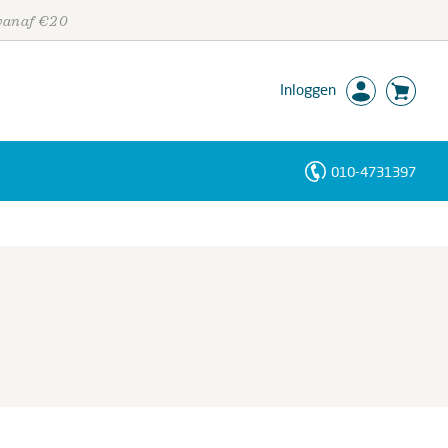
 vanaf €20
Inloggen
010-4731397
Personen
Trefwoorden