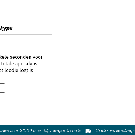
alyps
kele seconden voor
 totale apocalyps
 loodje legt is
9
gen voor 23:00 besteld, morgen in huis
Gratis verzending