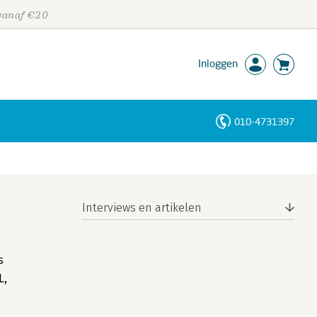
 vanaf €20
Inloggen
010-4731397
Personen
Trefwoorden
Interviews en artikelen
s
L,