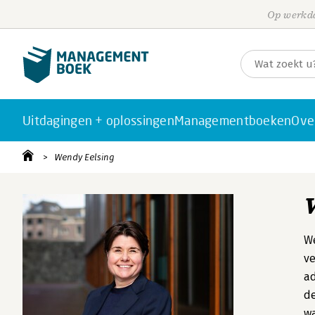
Op werkda
Uitdagingen + oplossingen
Managementboeken
Ove
Wendy Eelsing
We
ve
ad
de
w