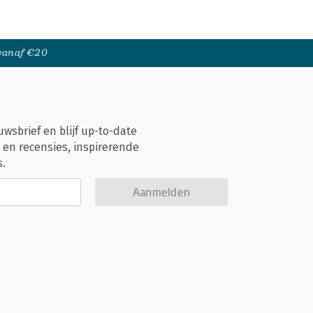
 vanaf €20
uwsbrief en blijf up-to-date
 en recensies, inspirerende
s.
Aanmelden