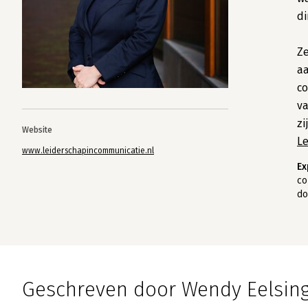
di
Ze
a
co
va
zi
Website
L
www.leiderschapincommunicatie.nl
Ex
co
do
Geschreven door Wendy Eelsin