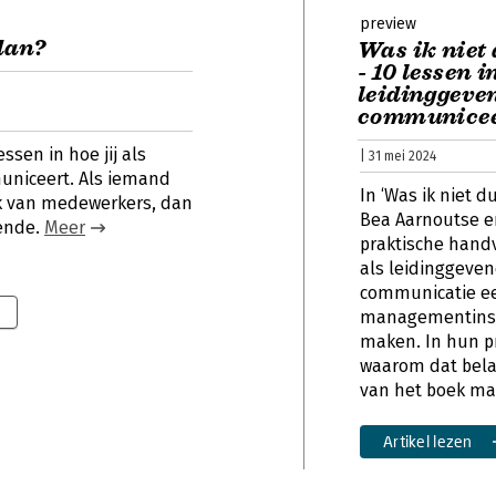
preview
dan?
Was ik niet 
- 10 lessen i
leidinggeven
communicee
essen in hoe jij als
| 31 mei 2024
uniceert. Als iemand
In ‘Was ik niet d
uk van medewerkers, dan
Bea Aarnoutse e
vende.
Meer
praktische hand
als leidinggeven
communicatie ee
managementins
maken. In hun pr
waarom dat belan
van het boek ma
Artikel lezen