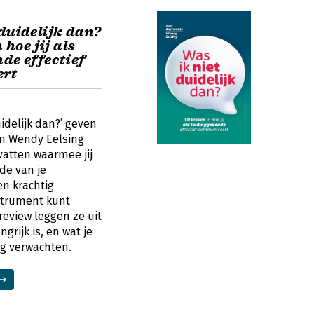
duidelijk dan?
n hoe jij als
de effectief
rt
uidelijk dan?’ geven
n Wendy Eelsing
vatten waarmee jij
de van je
n krachtig
trument kunt
eview leggen ze uit
grijk is, en wat je
g verwachten.