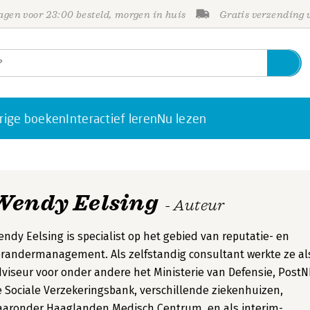
gen voor 23:00 besteld, morgen in huis
Gratis verzending
rige boeken
Interactief leren
Nu lezen
Wendy Eelsing
- Auteur
ndy Eelsing is specialist op het gebied van reputatie- en
randermanagement. Als zelfstandig consultant werkte ze al
viseur voor onder andere het Ministerie van Defensie, PostN
 Sociale Verzekeringsbank, verschillende ziekenhuizen,
aaronder Haaglanden Medisch Centrum, en als interim-