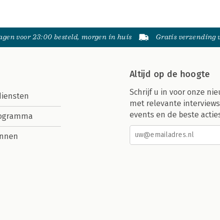
gen voor 23:00 besteld, morgen in huis
Gratis verzending
Altijd op de hoogte
Schrijf u in voor onze nie
diensten
met relevante interviews
events en de beste actie
rogramma
nnen