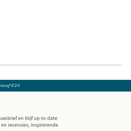
 vanaf €20
uwsbrief en blijf up-to-date
 en recensies, inspirerende