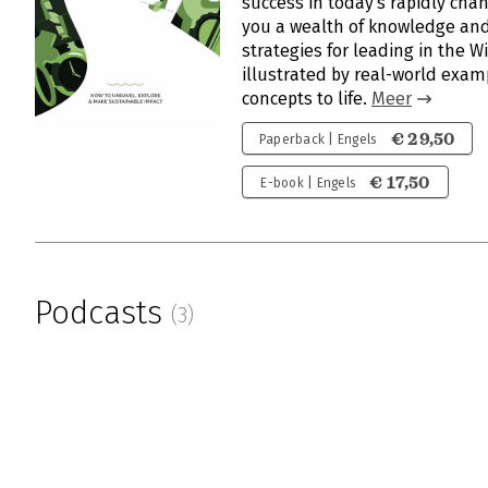
success in today’s rapidly cha
you a wealth of knowledge and
strategies for leading in the W
illustrated by real-world exam
concepts to life.
Meer
€ 29,50
Paperback | Engels
€ 17,50
E-book | Engels
Podcasts
(3)