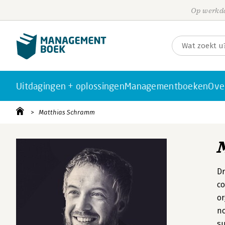
Op werkda
Uitdagingen + oplossingen
Managementboeken
Ove
Matthias Schramm
Dr
co
or
no
su