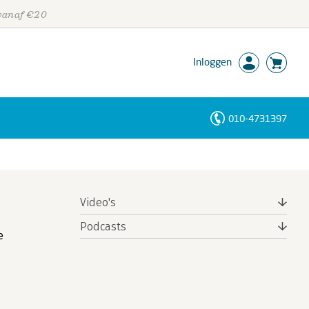
 vanaf €20
Inloggen
010-4731397
Personen
Trefwoorden
Video's
Podcasts
e