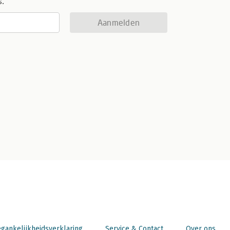
s.
Aanmelden
gankelijkheidsverklaring
Service & Contact
Over ons