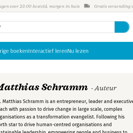
gen voor 23:00 besteld, morgen in huis
Gratis verzending
rige boeken
Interactief leren
Nu lezen
Matthias Schramm
- Auteur
. Matthias Schramm is an entrepreneur, leader and executiv
ach with passion to drive change in large scale, complex
ganisations as a transformation evangelist. Following his
rth star to drive human-centred organisations and
stainable leadership, empowering people and business to