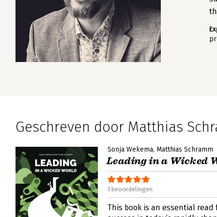
th
Ex
pr
Geschreven door Matthias Sc
Sonja Wekema
Matthias Schramm
Leading in a Wicked 
1 beoordelingen
This book is an essential read 