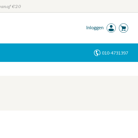
 vanaf €20
Inloggen
010-4731397
Personen
Trefwoorden