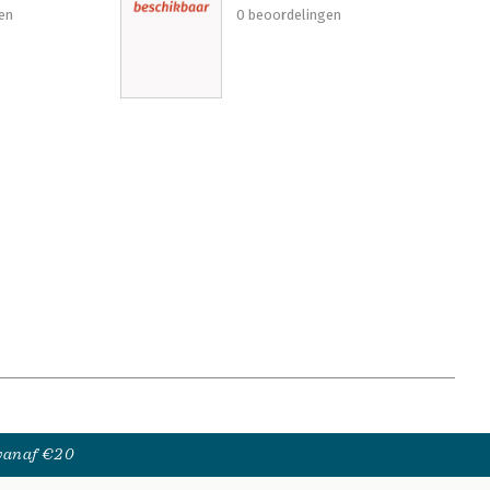
en
0 beoordelingen
 vanaf €20