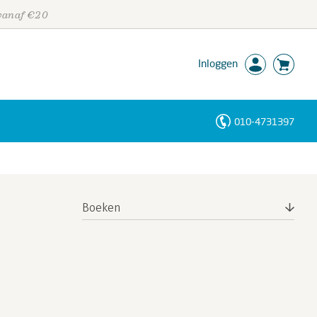
 vanaf €20
Inloggen
010-4731397
Personen
Trefwoorden
Boeken