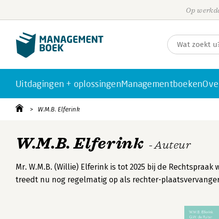
Op werkda
Uitdagingen + oplossingen
Managementboeken
Ove
W.M.B. Elferink
W.M.B. Elferink
- Auteur
Mr. W.M.B. (Willie) Elferink is tot 2025 bij de Rechtspraa
treedt nu nog regel­matig op als rechter-plaatsvervang