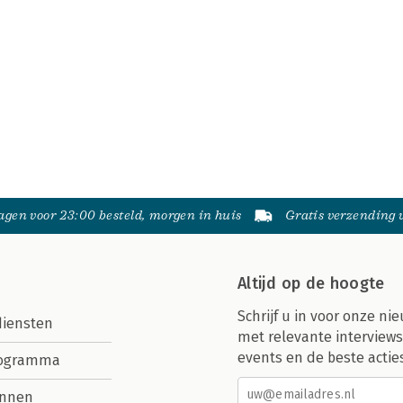
gen voor 23:00 besteld, morgen in huis
Gratis verzending
Altijd op de hoogte
Schrijf u in voor onze nie
diensten
met relevante interviews
events en de beste actie
rogramma
nnen