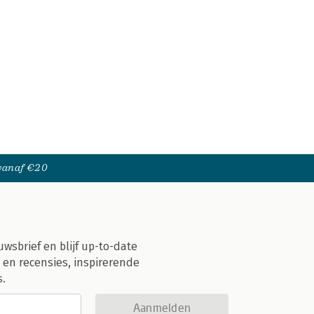
 vanaf €20
uwsbrief en blijf up-to-date
 en recensies, inspirerende
s.
Aanmelden