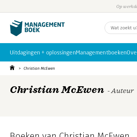
Op werkda
Uitdagingen + oplossingen
Managementboeken
Ove
Christian McEwen
Christian McEwen
- Auteur
Boeken van Christian McEwen