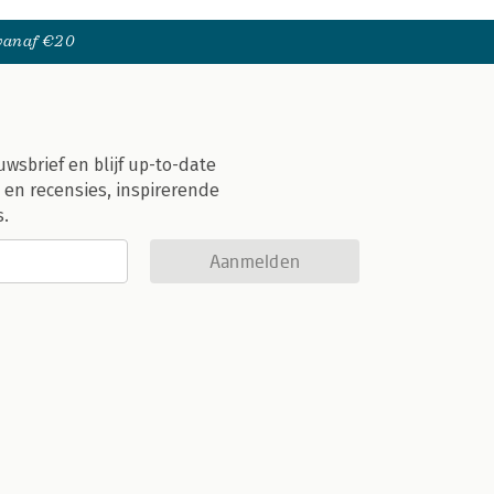
 vanaf €20
uwsbrief en blijf up-to-date
 en recensies, inspirerende
s.
Aanmelden