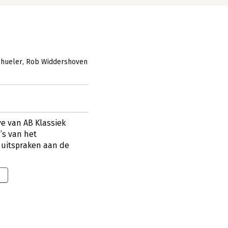
Schueler
Rob Widdershoven
ve van AB Klassiek
’s van het
e uitspraken aan de