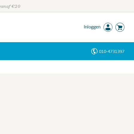
 vanaf €20
Inloggen
010-4731397
Personen
Trefwoorden