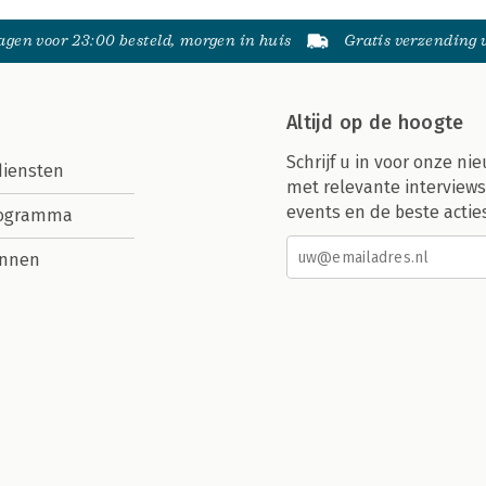
gen voor 23:00 besteld, morgen in huis
Gratis verzending
Altijd op de hoogte
Schrijf u in voor onze nie
diensten
met relevante interviews
events en de beste actie
rogramma
nnen