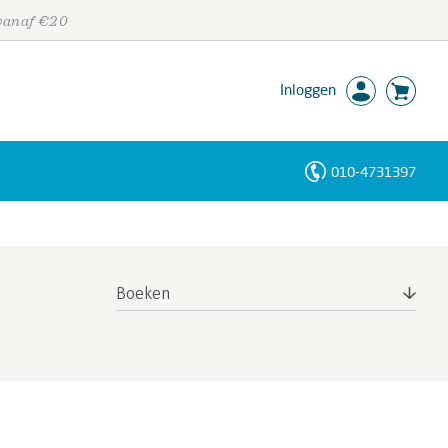
 vanaf €20
Inloggen
010-4731397
Personen
Trefwoorden
Boeken