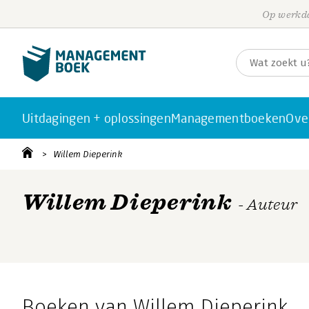
Op werkda
Uitdagingen + oplossingen
Managementboeken
Ove
Willem Dieperink
Willem Dieperink
- Auteur
Boeken van Willem Dieperink