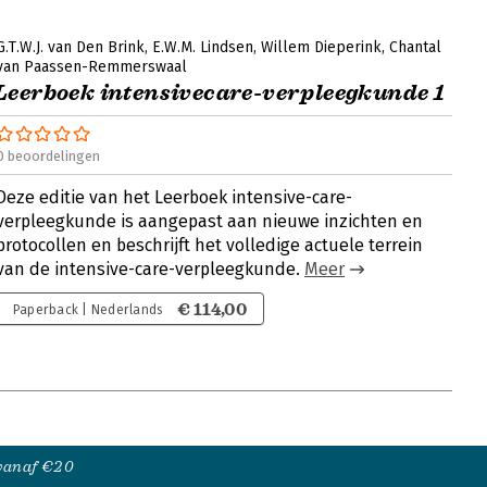
G.T.W.J. van Den Brink
E.W.M. Lindsen
Willem Dieperink
Chantal
van Paassen-Remmerswaal
Leerboek intensivecare-verpleegkunde 1
0 beoordelingen
Deze editie van het Leerboek intensive-care-
verpleegkunde is aangepast aan nieuwe inzichten en
protocollen en beschrijft het volledige actuele terrein
van de intensive-care-verpleegkunde.
Meer
€ 114,00
Paperback | Nederlands
 vanaf €20