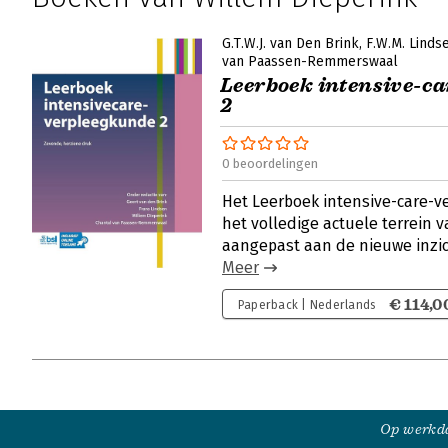
G.T.W.J. van Den Brink
F.W.M. Linds
van Paassen-Remmerswaal
Leerboek intensive-c
2
0 beoordelingen
Het Leerboek intensive-care-v
het volledige actuele terrein 
aangepast aan de nieuwe inzic
Meer
€ 114,0
Paperback | Nederlands
Op werkda