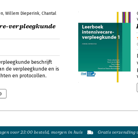
en
Willem Dieperink
Chantal
are-verpleegkunde
erpleegkunde beschrijft
van de verpleegkunde en is
hten en protocollen.
0
gen voor 23:00 besteld, morgen in huis
Gratis verzending