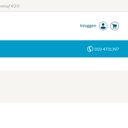
 vanaf €20
Inloggen
010-4731397
Personen
Trefwoorden