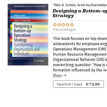
Thilo R. Scholz
Arnd Huchzermeier
Designing a Bottom-u
Strategy
0 beoordelingen
This book focuses on top-dow
antecedents for employee eng
Operations Management (OM) 
Human Resource Management
Organizational Behavior (OB) 
overarching question: “How is 
formation influenced by the i
Meer
€ 72,99
Paperback | Engels