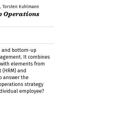
Torsten Kuhlmann
p Operations
n and bottom-up
agement. It combines
with elements from
 (HRM) and
to answer the
operations strategy
ndividual employee?