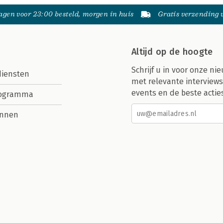
gen voor 23:00 besteld, morgen in huis
Gratis verzending
Altijd op de hoogte
Schrijf u in voor onze nie
diensten
met relevante interviews
events en de beste actie
rogramma
nnen