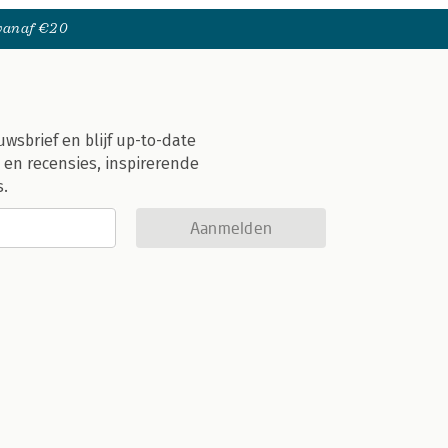
 vanaf €20
uwsbrief en blijf up-to-date
 en recensies, inspirerende
s.
Aanmelden