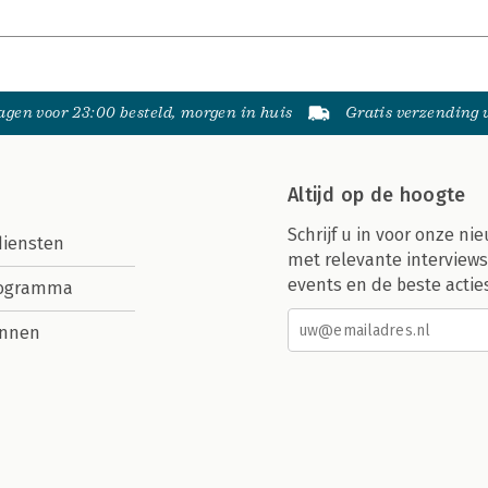
gen voor 23:00 besteld, morgen in huis
Gratis verzending
Altijd op de hoogte
Schrijf u in voor onze nie
diensten
met relevante interviews
events en de beste actie
rogramma
nnen