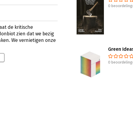
0 beoordeling
at de kritische
onbiot zien dat we bezig
aken. We vernietigen onze
Green Idea
0 beoordeling