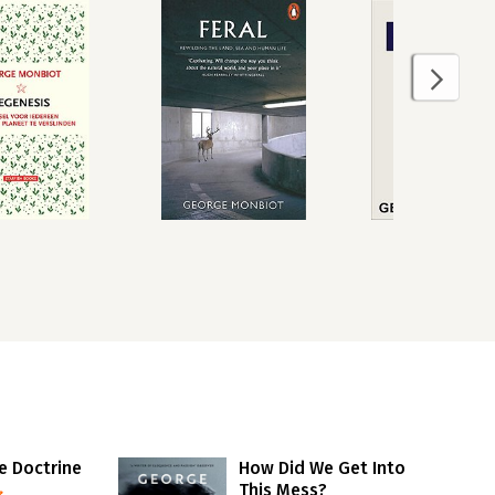
le Doctrine
How Did We Get Into
This Mess?