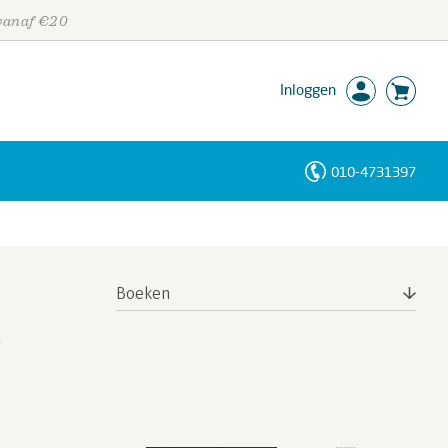
 vanaf €20
Inloggen
010-4731397
Personen
Trefwoorden
Boeken
e