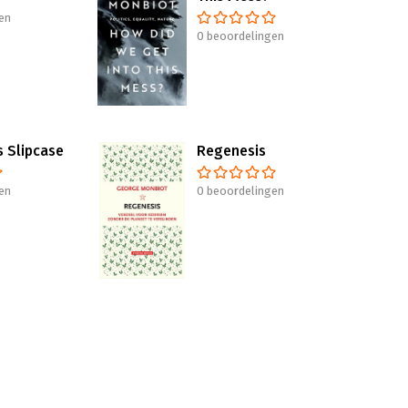
en
0 beoordelingen
s Slipcase
Regenesis
en
0 beoordelingen