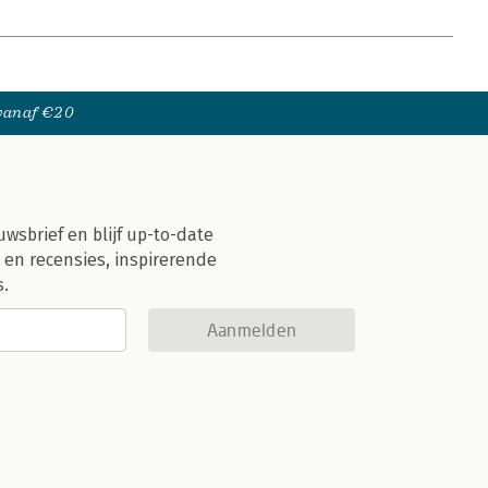
 vanaf €20
uwsbrief en blijf up-to-date
 en recensies, inspirerende
s.
Aanmelden