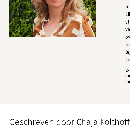
In
Li
st
va
ov
tu
le
L
Ex
on
on
Geschreven door Chaja Kolthoff