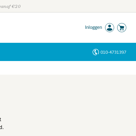
 vanaf €20
Inloggen
010-4731397
Personen
Trefwoorden
t
d.