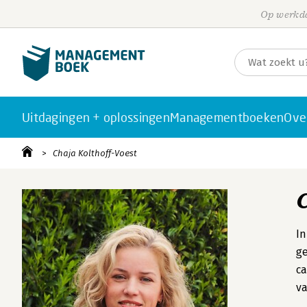
Op werkda
Uitdagingen + oplossingen
Managementboeken
Ove
Chaja Kolthoff-Voest
In
ge
ca
va