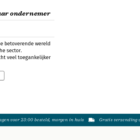
aar ondernemer
 de betoverende wereld
e sector.
cht veel toegankelijker
gen voor 23:00 besteld, morgen in huis
Gratis verzending