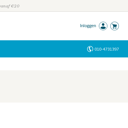
 vanaf €20
Inloggen
010-4731397
Personen
Trefwoorden