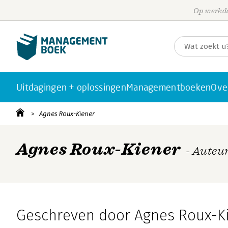
Op werkda
Uitdagingen + oplossingen
Managementboeken
Ove
Agnes Roux-Kiener
Agnes Roux-Kiener
- Auteu
Geschreven door Agnes Roux-K