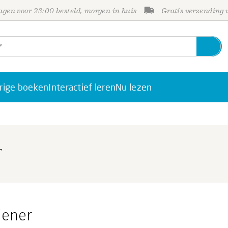
gen voor 23:00 besteld, morgen in huis
Gratis verzending
rige boeken
Interactief leren
Nu lezen
r
iener