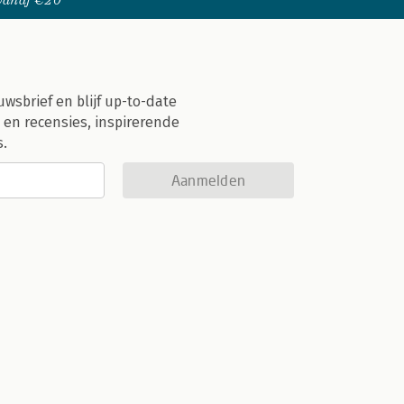
 vanaf €20
uwsbrief en blijf up-to-date
 en recensies, inspirerende
s.
Aanmelden