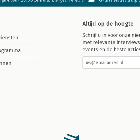
gen voor 23:00 besteld, morgen in huis
Gratis verzending
Altijd op de hoogte
Schrijf u in voor onze nie
diensten
met relevante interviews
events en de beste actie
rogramma
nnen