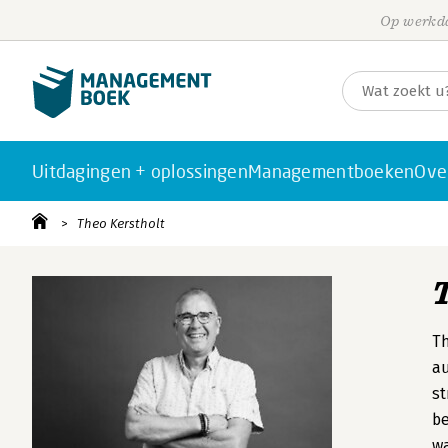
Op werkda
Uitdagingen + oplossingen
Managementboeken
Ove
Theo Kerstholt
Th
au
st
be
wa