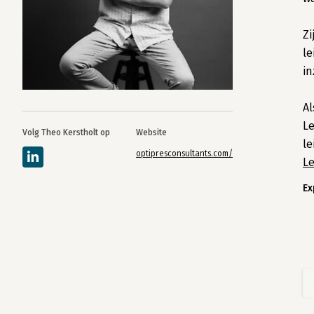
Zi
le
in
Al
Le
Volg Theo Kerstholt op
Website
le
optipresconsultants.com/
L
Ex