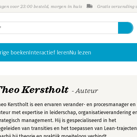
gen voor 23:00 besteld, morgen in huis
Gratis verzending
rige boeken
Interactief leren
Nu lezen
Theo Kerstholt
- Auteur
eo Kerstholt is een ervaren verander- en procesmanager en
teur met expertise in leiderschap, organisatieverandering e
rategisch management. Hij is gespecialiseerd in het
geleiden van transities en het toepassen van Lean-trajecten
arbij hij theorie en praktijk moeiteloos verbindt.