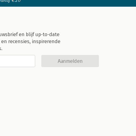
 vanaf €20
uwsbrief en blijf up-to-date
 en recensies, inspirerende
s.
Aanmelden