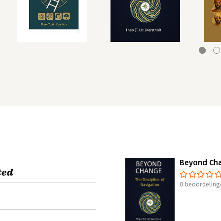
Beyond Ch
ted
0 beoordeling