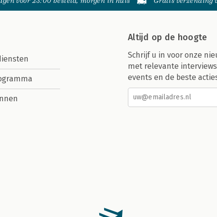
gen voor 23:00 besteld, morgen in huis
Gratis verzending
Altijd op de hoogte
Schrijf u in voor onze nie
diensten
met relevante interviews
events en de beste actie
rogramma
nnen