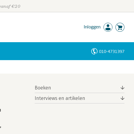
 vanaf €20
Inloggen
010-4731397
Personen
Trefwoorden
Boeken
Interviews en artikelen
n
,