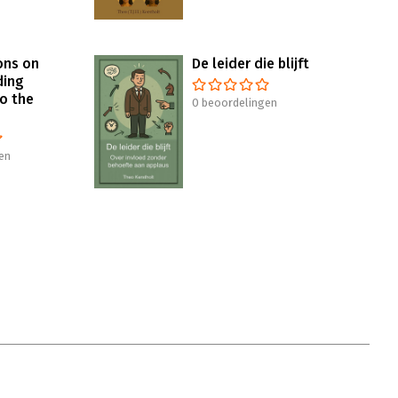
ons on
De leider die blijft
ding
o the
0 beoordelingen
en