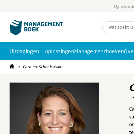
Op werkda
Uitdagingen + oplossingen
Managementboeken
Ove
Caroline Schenk-Kwint
-
Ca
va
om
te