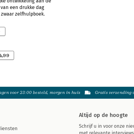
ke ontwikkeling aan de
d van een drukke dag
 zwaar zelfhulpboek.
9
4,99
gen voor 23:00 besteld, morgen in huis
Gratis verzending
Altijd op de hoogte
Schrijf u in voor onze nie
diensten
met relevante interviews