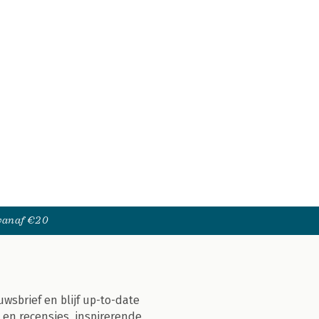
 vanaf €20
uwsbrief en blijf up-to-date
 en recensies, inspirerende