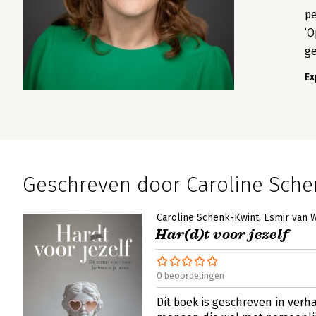
pe
‘O
ge
Ex
Geschreven door Caroline Sche
Caroline Schenk-Kwint
Esmir van 
Har(d)t voor jezelf
0 beoordelingen
Dit boek is geschreven in verh