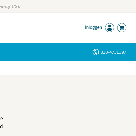
 vanaf €20
Inloggen
010-4731397
Personen
Trefwoorden
d
ie
ld