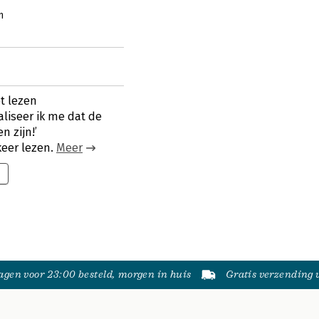
n
t lezen
ealiseer ik me dat de
 zijn!’
 keer lezen.
Meer
gen voor 23:00 besteld, morgen in huis
Gratis verzending