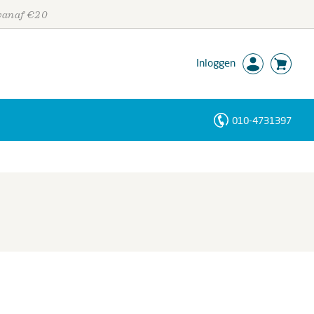
 vanaf €20
Inloggen
010-4731397
Personen
Trefwoorden