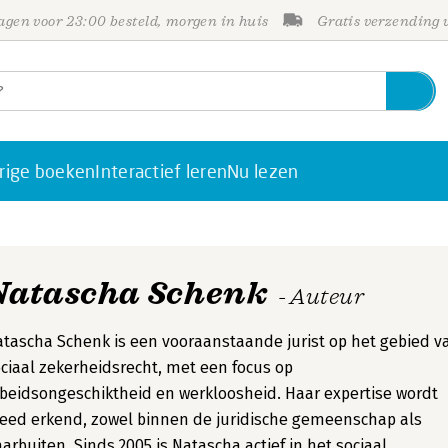
gen voor 23:00 besteld, morgen in huis
Gratis verzending
rige boeken
Interactief leren
Nu lezen
Natascha Schenk
- Auteur
tascha Schenk is een vooraanstaande jurist op het gebied v
ciaal zekerheidsrecht, met een focus op
beidsongeschiktheid en werkloosheid. Haar expertise wordt
eed erkend, zowel binnen de juridische gemeenschap als
arbuiten. Sinds 2005 is Natascha actief in het sociaal