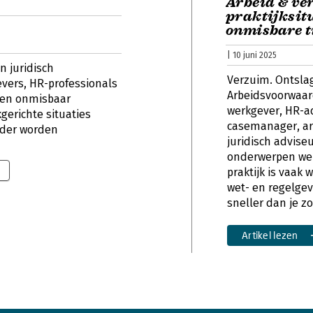
Arbeid & ve
praktijksit
onmisbare t
| 10 juni 2025
n juridisch
Verzuim. Ontslag
vers, HR-professionals
Arbeidsvoorwaar
 een onmisbaar
werkgever, HR-a
gerichte situaties
casemanager, ar
lder worden
juridisch advise
onderwerpen wer
praktijk is vaak 
wet- en regelge
sneller dan je zo
Artikel lezen