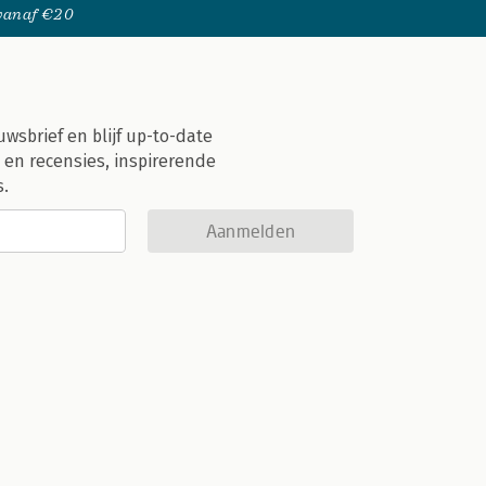
 vanaf €20
uwsbrief en blijf up-to-date
 en recensies, inspirerende
s.
Aanmelden