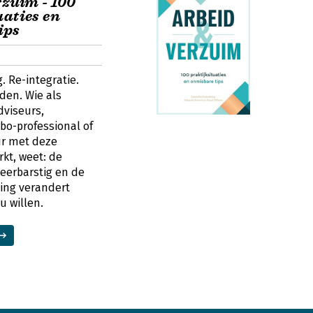
rzuim - 100
uaties en
ips
. Re-integratie.
den. Wie als
dviseurs,
bo-professional of
ur met deze
kt, weet: de
weerbarstig en de
ving verandert
u willen.