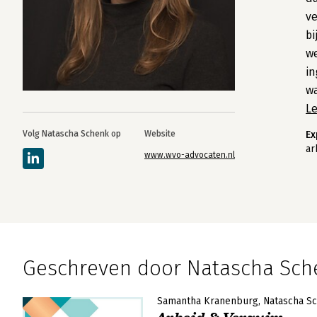
ve
bi
w
in
wa
L
Volg Natascha Schenk op
Website
Ex
ar
www.wvo-advocaten.nl
Geschreven door Natascha Sch
Samantha Kranenburg
Natascha S