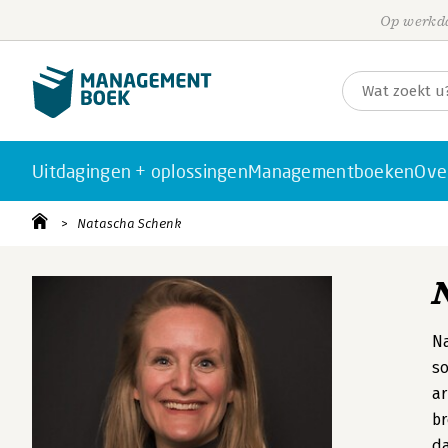
Op werkda
Uitdagingen + oplossingen
Managementboeken
Ove
Natascha Schenk
Na
so
ar
br
da