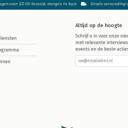
gen voor 23:00 besteld, morgen in huis
Gratis verzending
Altijd op de hoogte
Schrijf u in voor onze nie
diensten
met relevante interviews
events en de beste actie
rogramma
nnen