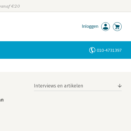
 vanaf €20
Inloggen
010-4731397
Personen
Trefwoorden
Interviews en artikelen
an