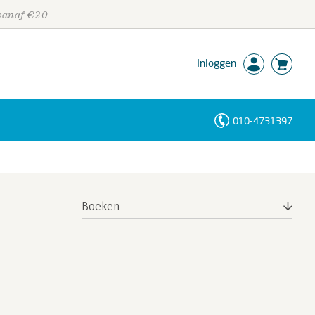
 vanaf €20
Inloggen
010-4731397
Personen
Trefwoorden
Boeken