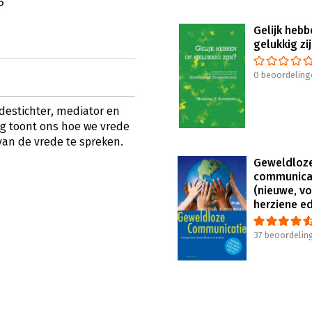
Gelijk hebb
gelukkig zi
0 beoordeling
destichter, mediator en
g toont ons hoe we vrede
an de vrede te spreken.
Geweldloz
communica
(nieuwe, vo
herziene ed
37 beoordelin