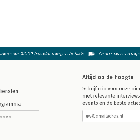
gen voor 23:00 besteld, morgen in huis
Gratis verzending
Altijd op de hoogte
Schrijf u in voor onze nie
diensten
met relevante interviews
events en de beste actie
rogramma
nnen