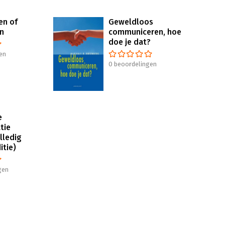
en of
Geweldloos
jn
communiceren, hoe
doe je dat?
en
0 beoordelingen
e
tie
lledig
itie)
gen