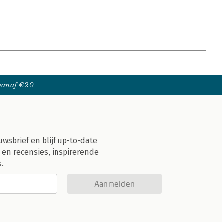
 vanaf €20
uwsbrief en blijf up-to-date
 en recensies, inspirerende
s.
Aanmelden