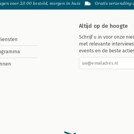
gen voor 23:00 besteld, morgen in huis
Gratis verzending
Altijd op de hoogte
Schrijf u in voor onze nie
diensten
met relevante interviews
events en de beste actie
rogramma
nnen