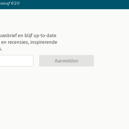
 vanaf €20
uwsbrief en blijf up-to-date
 en recensies, inspirerende
s.
Aanmelden