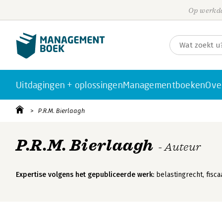
Op werkda
Uitdagingen + oplossingen
Managementboeken
Ove
P.R.M. Bierlaagh
P.R.M. Bierlaagh
- Auteur
Expertise volgens het gepubliceerde werk:
belastingrecht, fisc