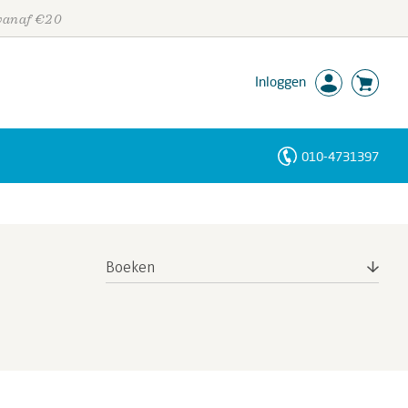
 vanaf €20
Inloggen
010-4731397
Personen
Trefwoorden
Boeken