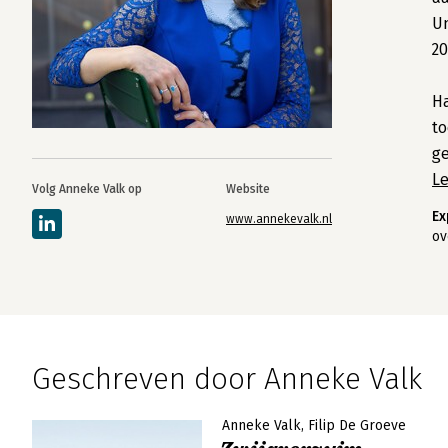
Un
20
Ha
to
g
L
Volg Anneke Valk op
Website
Ex
www.annekevalk.nl
ov
Geschreven door Anneke Valk
Anneke Valk
Filip De Groeve