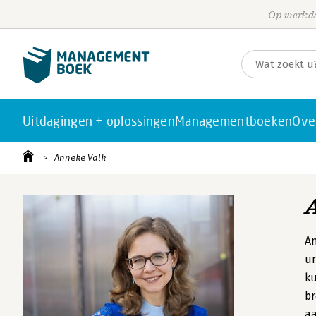
Op werkda
Uitdagingen + oplossingen
Managementboeken
Ove
Anneke Valk
An
un
ku
br
aa