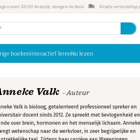
gen voor 23:00 besteld, morgen in huis
Gratis verzending
rige boeken
Interactief leren
Nu lezen
Anneke Valk
- Auteur
neke Valk is bioloog, getalenteerd professioneel spreker en
iversitair docent sinds 2012. Ze spreekt met bevlogenheid en
nde over brein, hormonen en het menselijk lichaam. Annek
engt wetenschap naar de werkvloer, in zeer begrijpelijke en
ntrekkelijke taal. Tijdens haar carrière aan Wageningen