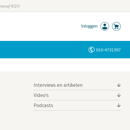
 vanaf €20
Inloggen
010-4731397
Personen
Trefwoorden
Interviews en artikelen
Video's
Podcasts
e