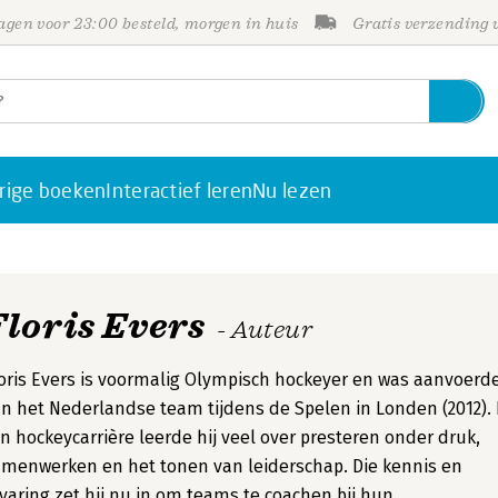
gen voor 23:00 besteld, morgen in huis
Gratis verzending
rige boeken
Interactief leren
Nu lezen
Floris Evers
- Auteur
oris Evers is voormalig Olympisch hockeyer en was aanvoerd
n het Nederlandse team tijdens de Spelen in Londen (2012). 
jn hockeycarrière leerde hij veel over presteren onder druk,
menwerken en het tonen van leiderschap. Die kennis en
varing zet hij nu in om teams te coachen bij hun