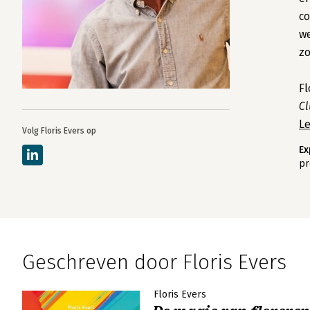
co
we
zo
Fl
Cl
L
Volg Floris Evers op
Ex
pr
Geschreven door Floris Evers
Floris Evers