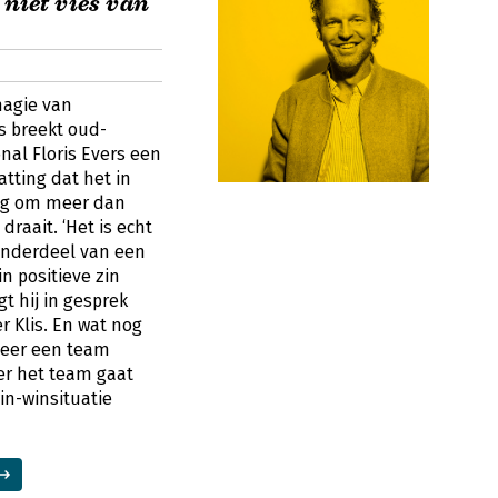
 niet vies van
magie van
s breekt oud-
nal Floris Evers een
atting dat het in
ng om meer dan
draait. ‘Het is echt
onderdeel van een
in positieve zin
gt hij in gesprek
 Klis. En wat nog
meer een team
ter het team gaat
in-winsituatie