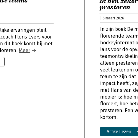
nde teams
Ik ben zeker
presteren
| 6 maart 2026
In zijn boek De 
ijke ervaringen pleit
florerende team
oach Floris Evers voor
hockeyinternatio
In dit boek komt hij met
lans voor de opv
floreren.
Meer
teamontwikkeli
alleen presteren 
veel leuker om 
team te zijn dat 
impact heeft’, ze
met Hans van der
mooier is: hoe 
floreert, hoe be
presteren. Een w
kortom.
Artikel lezen