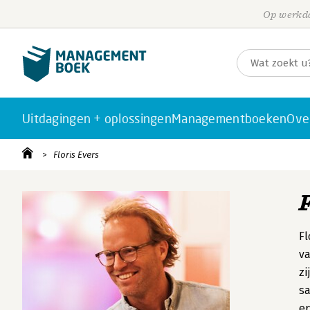
Op werkda
Uitdagingen + oplossingen
Managementboeken
Ove
Floris Evers
Fl
va
zi
sa
er