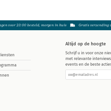
gen voor 23:00 besteld, morgen in huis
Gratis verzending
Altijd op de hoogte
Schrijf u in voor onze nie
diensten
met relevante interviews
events en de beste actie
rogramma
nnen