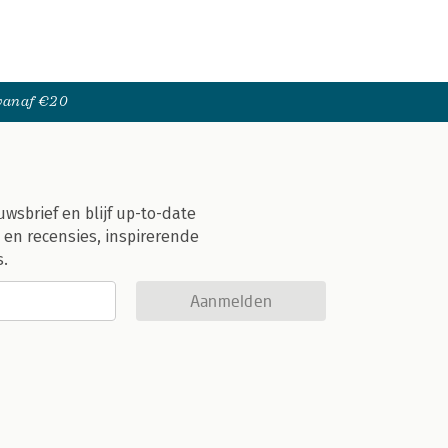
 vanaf €20
uwsbrief en blijf up-to-date
 en recensies, inspirerende
s.
Aanmelden