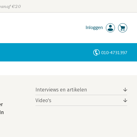
 vanaf €20
Inloggen
010-4731397
Personen
Trefwoorden
Interviews en artikelen
Video's
er
In