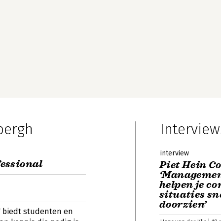
bergh
Interview
interview
essional
Piet Hein C
‘Managemen
helpen je c
situaties sne
doorzien’
 biedt studenten en