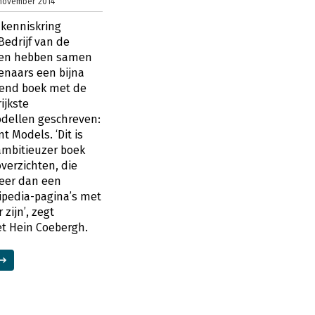
 november 2014
 kenniskring
edrijf van de
den hebben samen
naars een bijna
lend boek met de
ijkste
ellen geschreven:
 Models. ‘Dit is
ambitieuzer boek
verzichten, die
meer dan een
ipedia-pagina’s met
 zijn’, zegt
et Hein Coebergh.