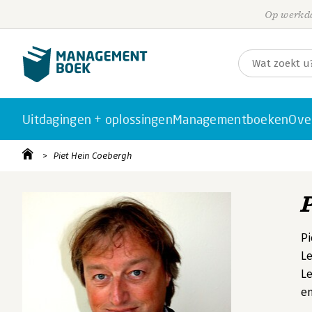
Op werkda
Uitdagingen + oplossingen
Managementboeken
Ove
Piet Hein Coebergh
Pi
Le
Le
en