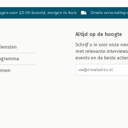
gen voor 23:00 besteld, morgen in huis
Gratis verzending
Altijd op de hoogte
Schrijf u in voor onze nie
diensten
met relevante interviews
events en de beste actie
rogramma
nnen