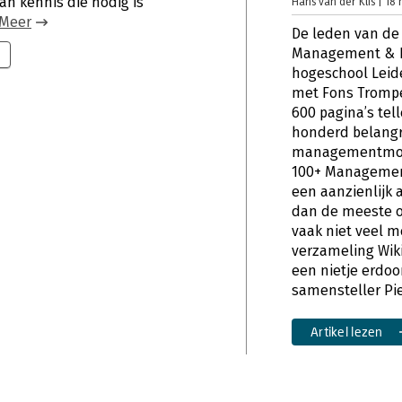
an kennis die nodig is
Hans van der Klis | 18
Meer
De leden van de
Management & B
hogeschool Lei
met Fons Trompe
600 pagina’s tel
honderd belangr
managementmod
100+ Management
een aanzienlijk 
dan de meeste o
vaak niet veel 
verzameling Wik
een nietje erdoor
samensteller Pi
Artikel lezen