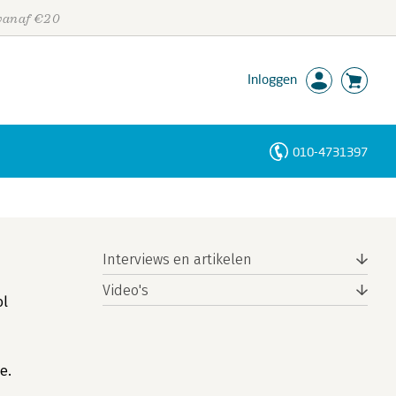
 vanaf €20
Inloggen
010-4731397
Personen
Trefwoorden
Interviews en artikelen
Video's
ol
e.