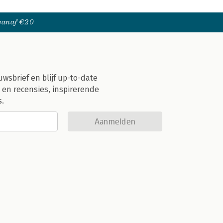
 vanaf €20
uwsbrief en blijf up-to-date
 en recensies, inspirerende
s.
Aanmelden