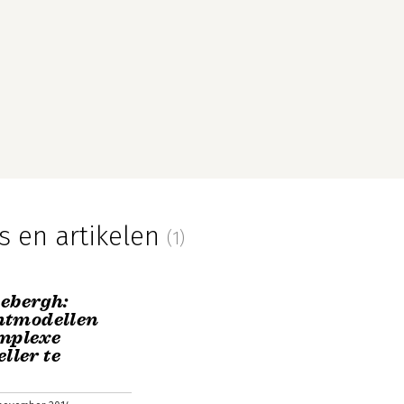
s en artikelen
(1)
oebergh:
tmodellen
omplexe
ller te