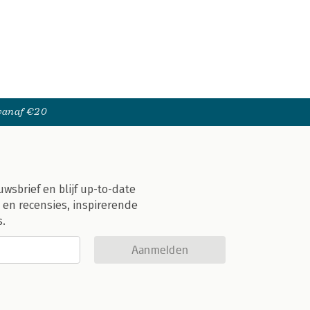
 vanaf €20
uwsbrief en blijf up-to-date
 en recensies, inspirerende
s.
Aanmelden