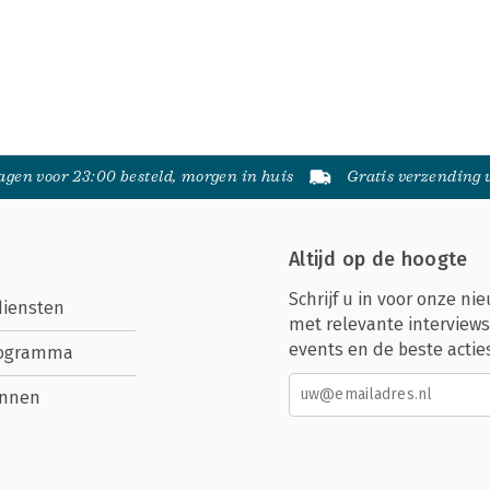
gen voor 23:00 besteld, morgen in huis
Gratis verzending
Altijd op de hoogte
Schrijf u in voor onze nie
diensten
met relevante interviews
events en de beste actie
rogramma
nnen