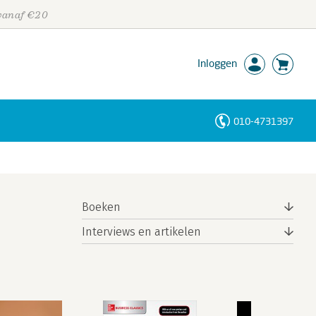
 vanaf €20
Inloggen
010-4731397
Personen
Trefwoorden
Boeken
Interviews en artikelen