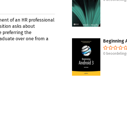
tment of an HR professional
sition asks about
e preferring the
raduate over one from a
Beginning 
0 beoordeling